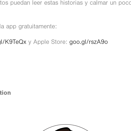
ntos puedan leer estas historias y calmar un poc
a app gratuitamente:
gl/K9TeQx
y Apple Store:
goo.gl/rszA9o
tion