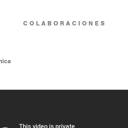
C O L A B O R A C I O N E S
nica