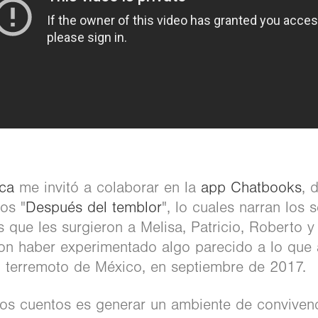
ica
me invitó a colaborar en la
app Chatbooks
, 
os "
Después del temblor
", lo cuales narran los 
 que les surgieron a Melisa, Patricio, Roberto y
on haber experimentado algo parecido a lo que 
el terremoto de México, en septiembre de 2017.
tos cuentos es generar un ambiente de convivenc