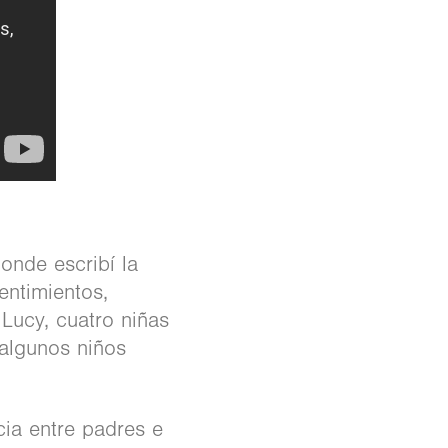
donde escribí la
sentimientos,
 Lucy, cuatro niñas
algunos niños
ia entre padres e